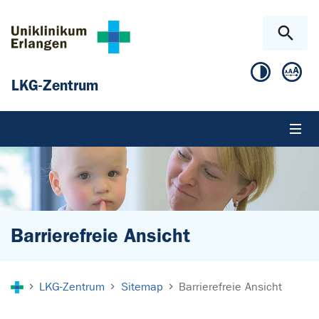
Zum Hauptinhalt springen
Skip to page footer
LKG-Zentrum
Barrierefreie Ansicht
Sie sind hier:
LKG-Zentrum
Sitemap
Barrierefreie Ansicht